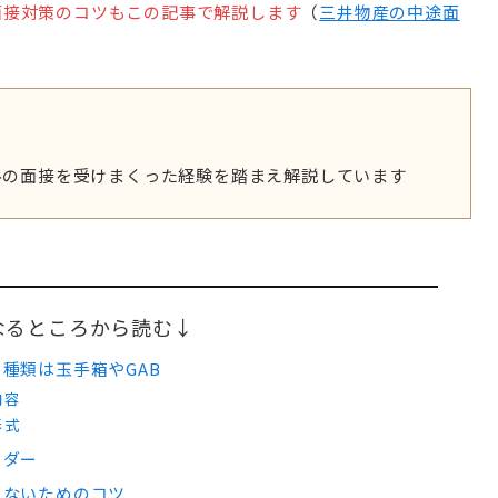
面接対策のコツもこの記事で解説します
（
三井物産の中途面
ルの面接を受けまくった経験を踏まえ解説しています
なるところから読む↓
種類は玉手箱やGAB
内容
形式
ーダー
ちないためのコツ