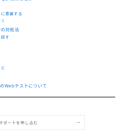
うに意識する
おく
合の対処法
を探す
こと
のWebテストについて
サポートを申し込む