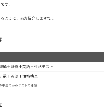
うです
。
きるように、両方紹介しますね↓
容
読解＋計算＋英語＋性格テスト
計数＋英語＋性格検査
の中途のwebテストの種類
式