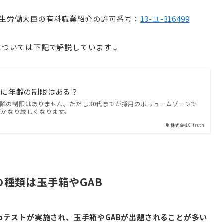
生労働大臣の有料職業紹介の許可番号：
13-ユ-316499
については下記で解説しています↓
用に年齢の制限はある？
齢の制限はありません。ただし30代までが採用のボリュームゾーンで
がかなり厳しくなります。
株式会社Citruth
の種類は玉手箱やGAB
bテストが実施され、玉手箱やGABが出題されることが多い