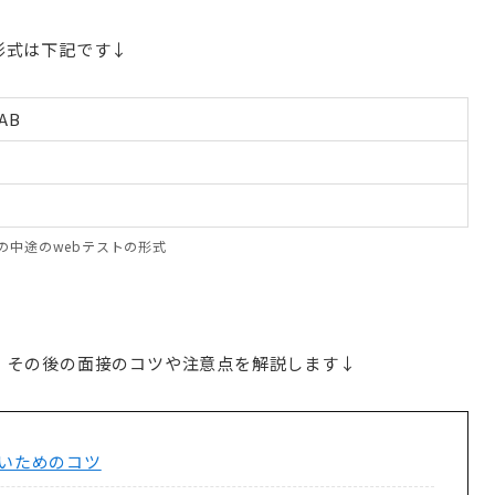
形式は下記です↓
AB
の中途のwebテストの形式
、その後の面接のコツや注意点を解説します↓
ないためのコツ