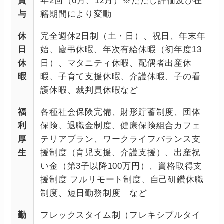
賞
年2回（6月、12月）※ただし評価及び在
与
籍期間により変動
休
完全週休2日制（土・日）、祝日、年末年
日
始、慶弔休暇、年次有給休暇（初年度13
休
日）、マタニティ休暇、配偶者出産休
暇
暇、子育て支援休暇、介護休暇、子の看
護休暇、裁判員休暇など
福
各種社会保険完備、財形貯蓄制度、団体
利
保険、退職金制度、健康保険組合カフェ
厚
テリアプラン、ワークライフバランス支
生
援制度（育児支援、介護支援）、出産祝
い金（第3子以降100万円）、資格取得支
援制度 フルリモート制度、自己研鑽休職
制度、短日勤務制度 など
勤
フレックスタイム制（フレキシブルタイ